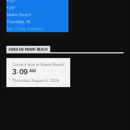
+
32°
+
25°
Miami Beach
Thursday, 06
See 7-Day Forecast
HORA EN MIAMI BEACH
Current time in Miami Beach
3
09
AM
Thursday, August 6, 2026