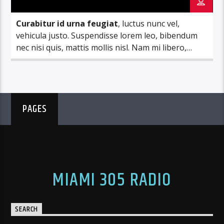
Curabitur id urna feugiat
, luctus nunc vel,
vehicula justo. Suspendisse lorem leo, bibendum
nec nisi quis, mattis mollis nisl. Nam mi libero,
vehicula eget aliquet ac, vehicula nec ante. Donec.
PAGES
MIAMI 305 RADIO
SEARCH