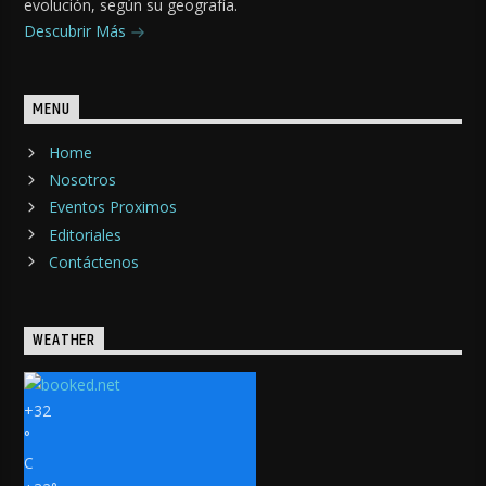
evolución, según su geografía.
Descubrir Más
MENU
Home
Nosotros
Eventos Proximos
Editoriales
Contáctenos
WEATHER
+
32
°
C