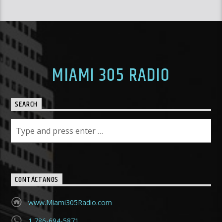
En Vivo![...]
Learn more
MIAMI 305 RADIO
SEARCH
CONTÁCTANOS
www.Miami305Radio.com
1 786-694-5871