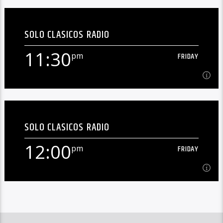
11:00
pm
FRIDAY
SOLO CLASICOS RADIO
En Vivo![...]
11:30
pm
FRIDAY
Learn more
11:30
pm
FRIDAY
SOLO CLASICOS RADIO
En Vivo![...]
12:00
pm
FRIDAY
Learn more
12:00
pm
FRIDAY