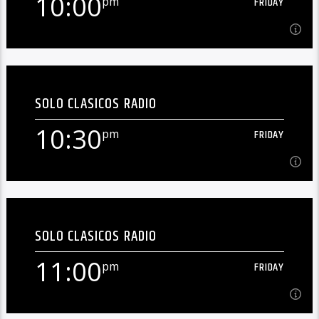
10:00
pm
FRIDAY
Learn more
10:00
pm
FRIDAY
SOLO CLASICOS RADIO
En Vivo![...]
10:30
pm
FRIDAY
Learn more
10:30
pm
FRIDAY
SOLO CLASICOS RADIO
En Vivo![...]
11:00
pm
FRIDAY
Learn more