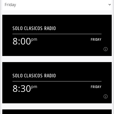
SOLO CLASICOS RADIO
8:00
pm
FRIDAY
8:00
pm
FRIDAY
SOLO CLASICOS RADIO
En Vivo![...]
8:30
pm
FRIDAY
Learn more
8:30
pm
FRIDAY