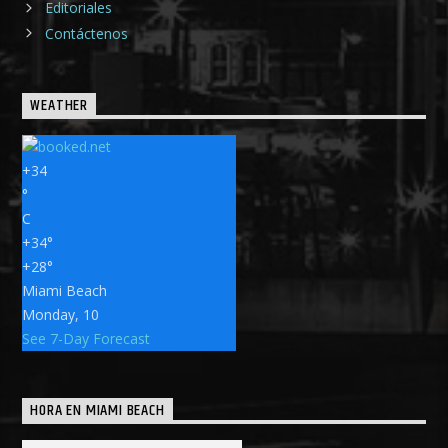
Editoriales
Contáctenos
WEATHER
+
34
°
C
+
34°
+
28°
Miami Beach
Monday, 10
See 7-Day Forecast
HORA EN MIAMI BEACH