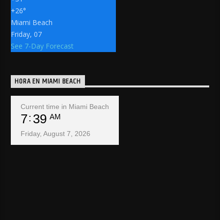
+
26°
Miami Beach
Friday, 07
See 7-Day Forecast
HORA EN MIAMI BEACH
Current time in Miami Beach
7
39
AM
Friday, August 7, 2026