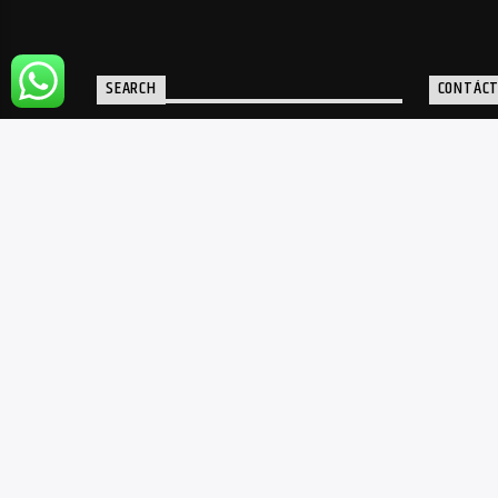
SEARCH
CONTÁC
www
1 7
mia