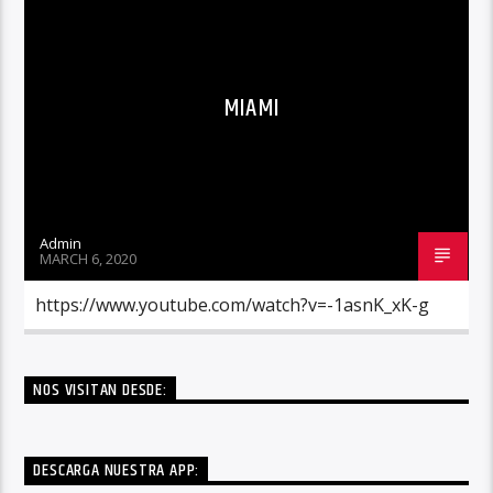
MIAMI
Admin
MARCH 6, 2020
https://www.youtube.com/watch?v=-1asnK_xK-g
NOS VISITAN DESDE:
DESCARGA NUESTRA APP: