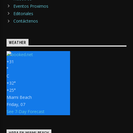
Eventos Proximos
Editoriales
Contáctenos
WEATHER
+
31
°
C
+
32°
+
25°
Miami Beach
Friday, 07
See 7-Day Forecast